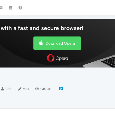
with a fast and secure browser!
Download Opera
265
270
249.0k