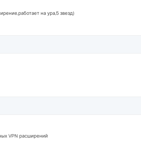
ирение,работает на ура,5 звезд)
тных VPN расширений