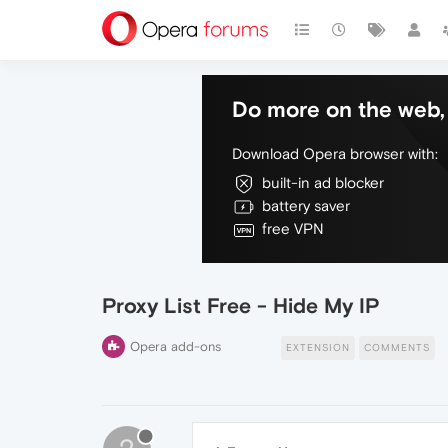
Do more on the web, 
Download Opera browser with:
built-in ad blocker
battery saver
free VPN
Proxy List Free - Hide My IP
Opera add-ons
EXTENSION
COMMENTS