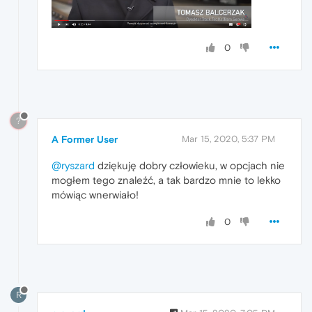
0
?
A Former User
Mar 15, 2020, 5:37 PM
@ryszard
dziękuję dobry człowieku, w opcjach nie
mogłem tego znaleźć, a tak bardzo mnie to lekko
mówiąc wnerwiało!
0
R