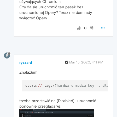
używających Chromium.
Czy da się uruchomić ten pasek bez
uruchomionej Opery? Teraz nie dam rady
wyłączyć Opery.
0
R
ryszard
Mar 15, 2020, 4:11 PM
Znalazłem
opera:
//
flags/
#hardware-media-key-handling
trzeba przestawić na [Disabled] i uruchomić
ponownie przeglądarkę.