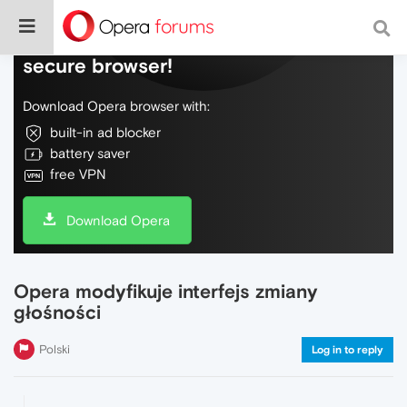
Do more on the web, with a fast and
secure browser!
Download Opera browser with:
built-in ad blocker
battery saver
free VPN
Download Opera
Opera modyfikuje interfejs zmiany
głośności
Polski
Log in to reply