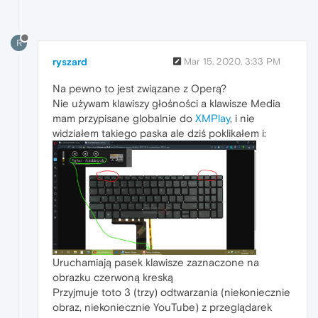
R
ryszard
Mar 15, 2020, 3:33 PM
Na pewno to jest związane z Operą?
Nie używam klawiszy głośności a klawisze Media
mam przypisane globalnie do
XMPlay
, i nie
widziałem takiego paska ale dziś poklikałem i:
Uruchamiają pasek klawisze zaznaczone na
obrazku czerwoną kreską
Przyjmuje toto 3 (trzy) odtwarzania (niekoniecznie
obraz, niekoniecznie YouTube) z przeglądarek