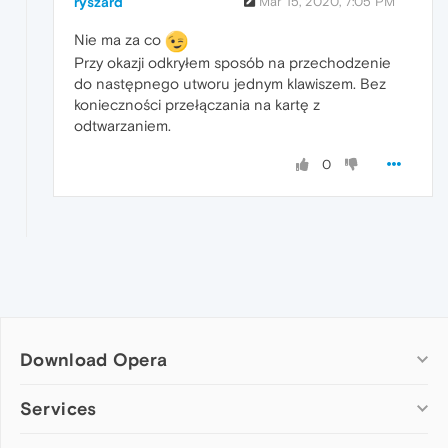
ryszard
Mar 15, 2020, 7:05 PM
Nie ma za co
Przy okazji odkryłem sposób na przechodzenie
do następnego utworu jednym klawiszem. Bez
konieczności przełączania na kartę z
odtwarzaniem.
0
Download Opera
Computer browsers
Services
Opera for Windows