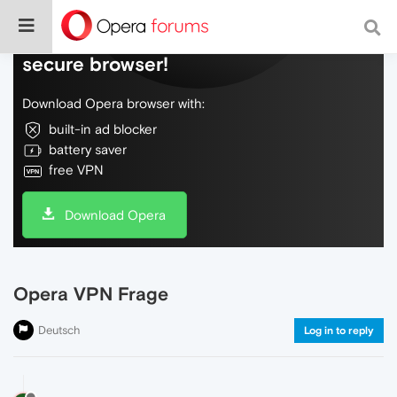
Do more on the web, with a fast and
secure browser!
Download Opera browser with:
built-in ad blocker
battery saver
free VPN
Download Opera
Opera VPN Frage
Deutsch
Log in to reply