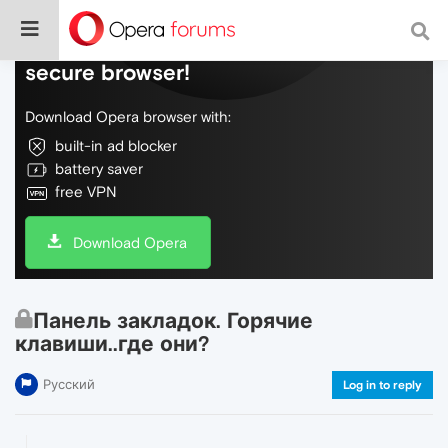
Do more on the web, with a fast and
secure browser!
Download Opera browser with:
built-in ad blocker
battery saver
free VPN
Download Opera
Панель закладок. Горячие
клавиши..где они?
Русский
Log in to reply