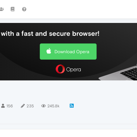
with a fast and secure browser!
Download Opera
156
235
245.8k