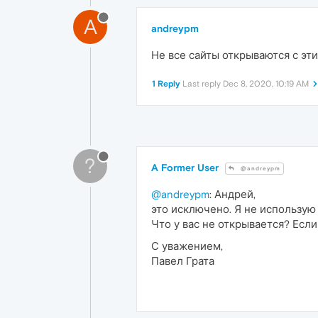
A
andreypm
Не все сайты открываются с эт
1 Reply
Last reply
Dec 8, 2020, 10:19 AM
?
A Former User
@andreypm
@andreypm
: Андрей,
это исключено. Я не использую
Что у вас не открывается? Если
С уважением,
Павел Грата