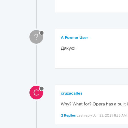
?
A Former User
Дякую!!
C
cruzacalles
Why? What for? Opera has a built 
2 Replies
Last reply
Jun 22, 2021, 8:23 AM