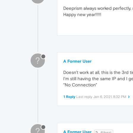
Deeprism always worked perfectly, 
Happy new year!!!!!
?
A Former User
Doesn't work at all, this is the 3rd t
I'm still having the same IP and I g
"No Connection"
1 Reply
Last reply
Jan 6, 2021, 8:32 PM
?
A Former User
@Guest