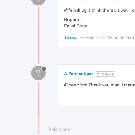
@feindflug: I think there's a way I 
Regards,
Pavel Grata
1 Reply
Last reply
Jan 6, 2021, 10:00 PM
?
A Former User
@Guest
@deeprism Thank you man, I managed
9 days later