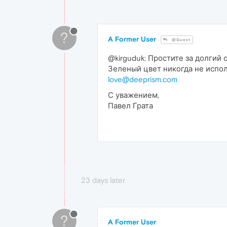
?
A Former User
@Guest
@kirguduk: Простите за долгий о
Зеленый цвет никогда не испол
love@deeprism.com
С уважением,
Павел Грата
23 days later
?
A Former User