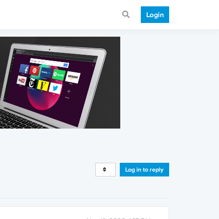
Login
Log in to reply