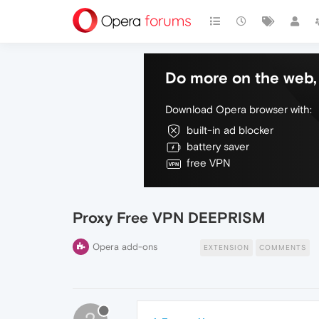
Do more on the web, 
Download Opera browser with:
built-in ad blocker
battery saver
free VPN
Proxy Free VPN DEEPRISM
Opera add-ons
EXTENSION
COMMENTS