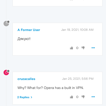
?
A Former User
Jan 19, 2021, 10:08 AM
Дякую!!
0
C
cruzacalles
Jan 25, 2021, 5:56 PM
Why? What for? Opera has a built in VPN.
0
2 Replies