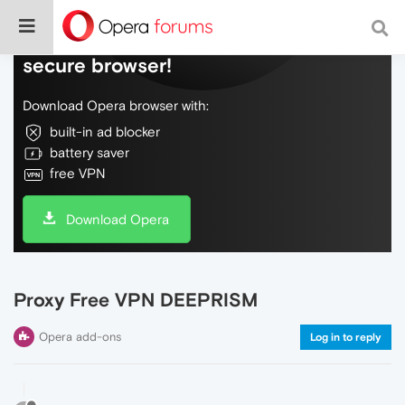
Do more on the web, with a fast and
secure browser!
Download Opera browser with:
built-in ad blocker
battery saver
free VPN
Download Opera
Proxy Free VPN DEEPRISM
Opera add-ons
Log in to reply