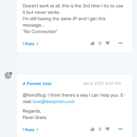
Doesn't work at all, this is the 3rd time I try to use
it but never works.
I'm still having the same IP and I get this
message...
"No Connection"
0
1 Reply
?
A Former User
Jan 6, 2021, 8:32 PM
@feindflug: I think there's a way I can help you. E-
mail:
love@deeprism.com
Regards,
Pavel Grata
0
1 Reply