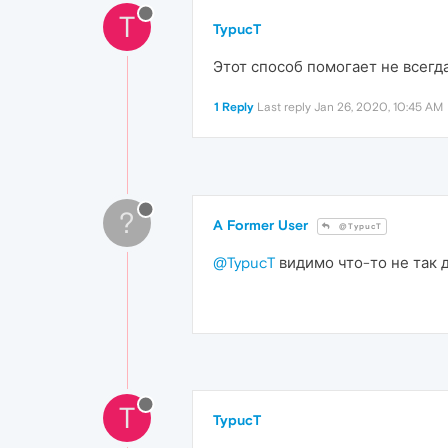
T
TypucT
Этот способ помогает не всегда
1 Reply
Last reply
Jan 26, 2020, 10:45 AM
?
A Former User
@TypucT
@TypucT
видимо что-то не так 
T
TypucT