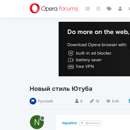
Do more on the web, 
Download Opera browser with:
built-in ad blocker
battery saver
free VPN
Новый стиль Ютуба
Русский
9
19
8.4k
N
nquatro
@klasfirst