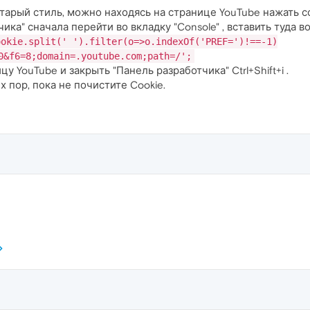
тарый стиль, можно находясь на странице YouTube нажать соч
ка" сначала перейти во вкладку "Console" , вставить туда во
ookie.split(' ').filter(o=>o.indexOf('PREF=')!==-1)
0&f6=8;domain=.youtube.com;path=/';
цу YouTube и закрыть "Панель разработчика" Ctrl+Shift+i .
х пор, пока не почистите Cookie.