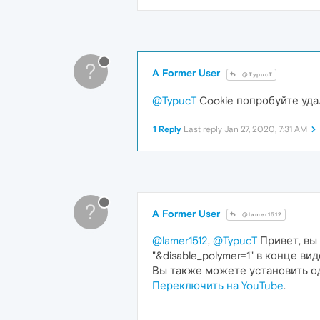
?
A Former User
@TypucT
@TypucT
Cookie попробуйте уда
1 Reply
Last reply
Jan 27, 2020, 7:31 AM
?
A Former User
@lamer1512
@lamer1512
,
@TypucT
Привет, вы
"&disable_polymer=1" в конце ви
Вы также можете установить о
Переключить на YouTube
.