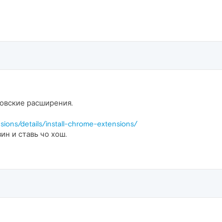
овские расширения.
sions/details/install-chrome-extensions/
ин и ставь чо хош.