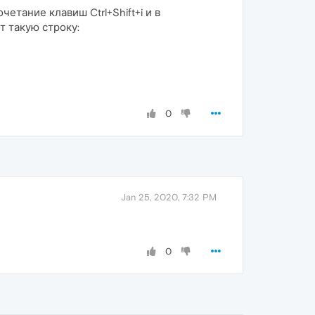
етание клавиш Ctrl+Shift+i и в
т такую строку:
0
Jan 25, 2020, 7:32 PM
0