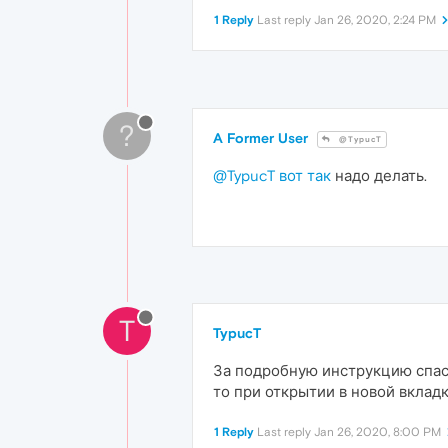
1 Reply
Last reply
Jan 26, 2020, 2:24 PM
?
A Former User
@TypucT
@TypucT
вот так
надо делать.
T
TypucT
За подробную инструкцию спаси
то при открытии в новой вклад
1 Reply
Last reply
Jan 26, 2020, 8:00 PM