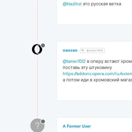
@klasfirst
это русская ветка
oaozao
@lamer1512
@lamer1512
в оперу встают хром
поставь эту штуковину
https://addons.opera.com/ru/exten
а потом иди в хромовский магаз
?
A Former User