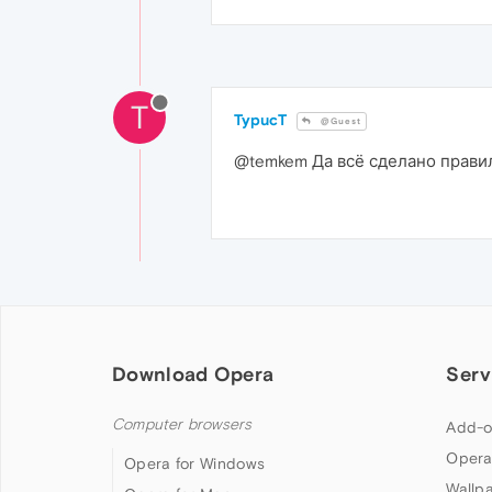
T
TypucT
@Guest
@temkem Да всё сделано правил
Download Opera
Serv
Computer browsers
Add-o
Opera
Opera for Windows
Wallp