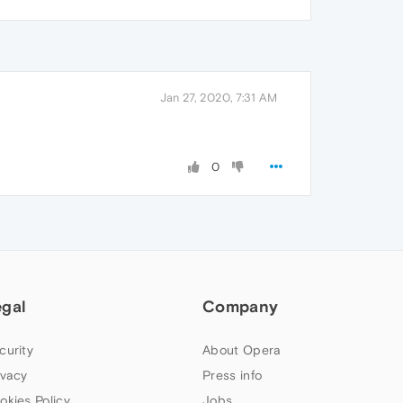
Jan 27, 2020, 7:31 AM
0
egal
Company
curity
About Opera
ivacy
Press info
okies Policy
Jobs