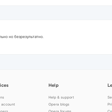
ьно но безрезультатно.
ices
Help
L
ns
Help & support
Se
 account
Opera blogs
Pr
apers
Opera forums
Co