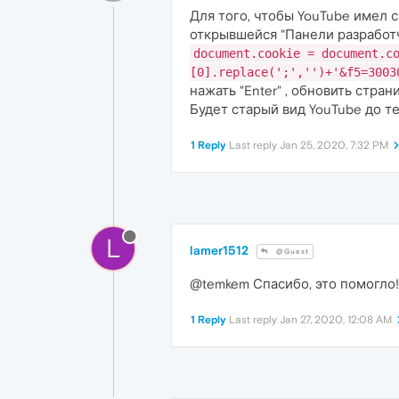
Для того, чтобы YouTube имел с
открывшейся "Панели разработчи
document.cookie = document.c
[0].replace(';','')+'&f5=3003
нажать "Enter" , обновить страни
Будет старый вид YouTube до те
1 Reply
Last reply
Jan 25, 2020, 7:32 PM
L
lamer1512
@Guest
@temkem Спасибо, это помогло!
1 Reply
Last reply
Jan 27, 2020, 12:08 AM