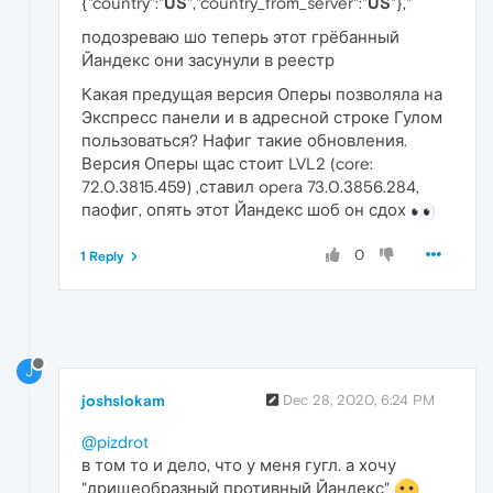
{"country":"
US
","country_from_server":"
US
"},"
подозреваю шо теперь этот грёбанный
Йандекс они засунули в реестр
Какая предущая версия Оперы позволяла на
Экспресс панели и в адресной строке Гулом
пользоваться? Нафиг такие обновления.
Версия Оперы щас стоит LVL2 (core:
72.0.3815.459) ,ставил opera 73.0.3856.284,
паофиг, опять этот Йандекс шоб он сдох
0
1 Reply
J
joshslokam
Dec 28, 2020, 6:24 PM
@pizdrot
в том то и дело, что у меня гугл. а хочу
"дрищеобразный противный Йандекс"