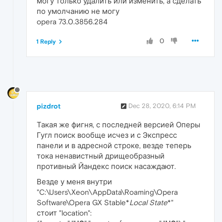
могу только удалить или изменить, а сделать
по умолчанию не могу
opera 73.0.3856.284
0
1 Reply
pizdrot
Dec 28, 2020, 6:14 PM
Такая же фигня, с последней версией Оперы
Гугл поиск вообще исчез и с Экспресс
панели и в адресной строке, везде теперь
тока ненавистный дрищеобразный
противный Йандекс поиск насаждают.
Везде у меня внутри
"C:\Users\Xeon\AppData\Roaming\Opera
Software\Opera GX Stable*
Local State
*"
стоит "location":