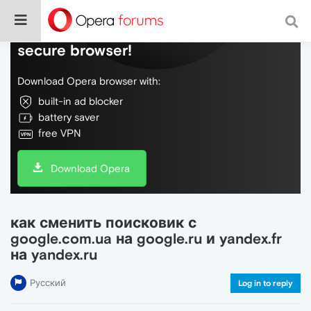
Do more on the web, with a fast and
secure browser!
Download Opera browser with:
built-in ad blocker
battery saver
free VPN
Download Opera
как сменить поисковик с
google.com.ua на google.ru и yandex.fr
на yandex.ru
Русский
Log in to reply