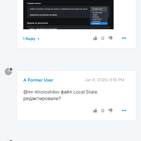
0
1 Reply
?
A Former User
Jan 8, 2020, 8:19 PM
@mr-khoroshilov файл Local State
редактировали?
0