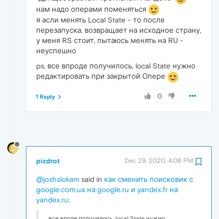
нам надо операми поменяться
я асли менять Local State - то после
перезапуска, возвращает на исходное страну,
у меня RS стоит, пытаюсь менять на RU -
неуспешно
ps, все впроде получилось, local State нужно
редактировать при закрытой Опере
0
1 Reply
pizdrot
Dec 29, 2020, 4:06 PM
@joshslokam
said in
как сменить поисковик с
google.com.ua на google.ru и yandex.fr на
yandex.ru
:
все вроде получилось, local State нужно