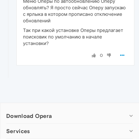
Меню Оперы по автообновлению Оперу
обновлять? Я просто сейчас Оперу запускаю
с ярлыка в котором прописано отключение
обновлений
Так при какой установке Оперы предлагает
поисковик по умолчанию в начале
установки?
0
Download Opera
Computer browsers
Services