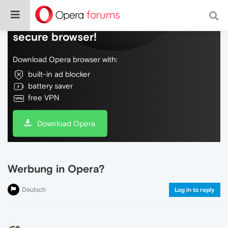
Do more on the web, with a fast and
secure browser!
Download Opera browser with:
built-in ad blocker
battery saver
free VPN
Download Opera
Werbung in Opera?
Deutsch
Log in to reply