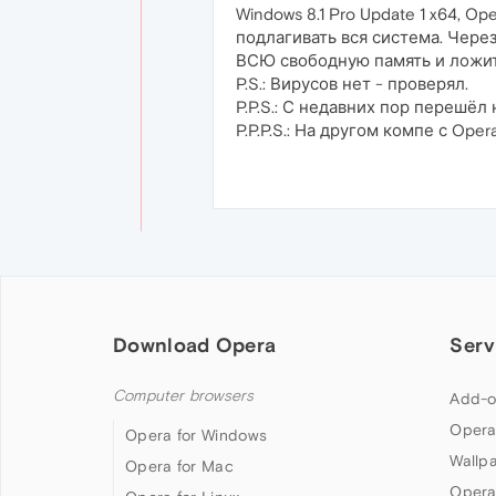
Windows 8.1 Pro Update 1 x64, O
подлагивать вся система. Через
ВСЮ свободную память и ложит з
P.S.: Вирусов нет - проверял.
P.P.S.: С недавних пор перешёл 
P.P.P.S.: На другом компе с Oper
Download Opera
Serv
Computer browsers
Add-o
Opera
Opera for Windows
Wallp
Opera for Mac
Opera