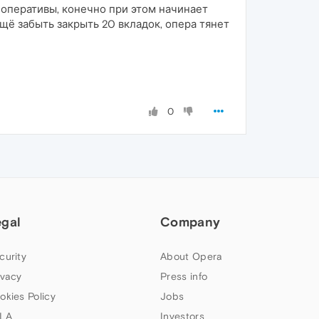
GB! оперативы, конечно при этом начинает
ещё забыть закрыть 20 вкладок, опера тянет
0
egal
Company
curity
About Opera
ivacy
Press info
okies Policy
Jobs
LA
Investors