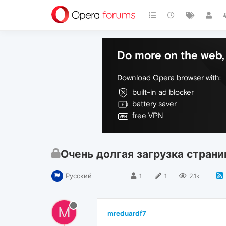
Do more on the web, 
Download Opera browser with:
built-in ad blocker
battery saver
free VPN
Очень долгая загрузка страни
Русский
1
1
2.1k
M
mreduardf7