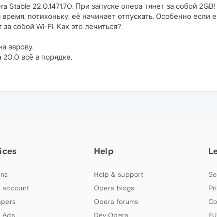
pera Stable 22.0.1471.70. При запуске опера тянет за собой 2
 время, потихоньку, её начинает отпускать. Особенно если 
а собой Wi-Fi. Как это лечиться?
на аврову.
a 20.0 всё в порядке.
ices
Help
L
ns
Help & support
Se
 account
Opera blogs
Pr
apers
Opera forums
Co
 Ads
Dev.Opera
EU