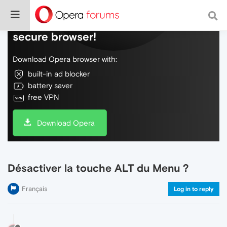
Do more on the web, with a fast and
secure browser!
Download Opera browser with:
built-in ad blocker
battery saver
free VPN
Download Opera
Désactiver la touche ALT du Menu ?
Français
Log in to reply