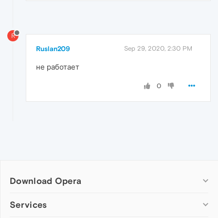
R
Ruslan209
Sep 29, 2020, 2:30 PM
не работает
0
Download Opera
Computer browsers
Services