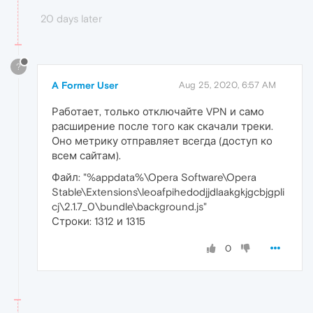
20 days later
?
A Former User
Aug 25, 2020, 6:57 AM
Работает, только отключайте VPN и само
расширение после того как скачали треки.
Оно метрику отправляет всегда (доступ ко
всем сайтам).
Файл: "%appdata%\Opera Software\Opera
Stable\Extensions\leoafpihedodjjdlaakgkjgcbjgpli
cj\2.1.7_0\bundle\background.js"
Строки: 1312 и 1315
0