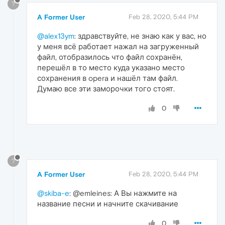
?
A Former User
Feb 28, 2020, 5:44 PM
@alex13ym
: здравствуйте, не знаю как у вас, но
у меня всё работает нажал на загруженный
файл, отобразилось что файл сохранён,
перешёл в то место куда указано место
сохранения в opera и нашёл там файл.
Думаю все эти заморочки того стоят.
0
?
A Former User
Feb 28, 2020, 5:44 PM
@skiba-e
: @emleines: А Вы нажмите на
название песни и начните скачивание
0