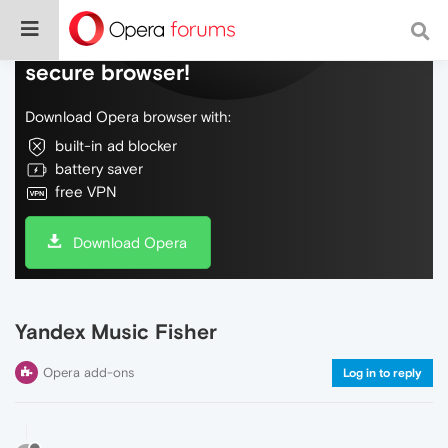
Do more on the web, with a fast and
secure browser!
Download Opera browser with:
built-in ad blocker
battery saver
free VPN
Download Opera
Yandex Music Fisher
Opera add-ons
Log in to reply