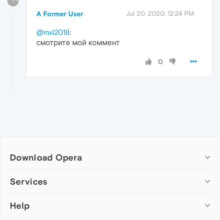
?
A Former User
Jul 20, 2020, 12:24 PM
@mxl2018
:
смотрите мой коммент
0
Download Opera
Computer browsers
Services
Opera for Windows
Help
Add-ons
Opera for Mac
Opera account
Opera for Linux