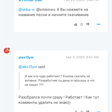
A Former User
@skiba-e
: @emleines: А Вы нажмите на
название песни и начните скачивание
0
A
alex13ym
Mar 5, 2020, 8:42 AM
@alex13ym
said:
И как это чудо работает ? Кнопка скачать не
активна . Разработчик ты деньги просишь а что
не пашет ???
Разобрался почти сразу ! Работает ! Как тут
комменты удалить не знаю))