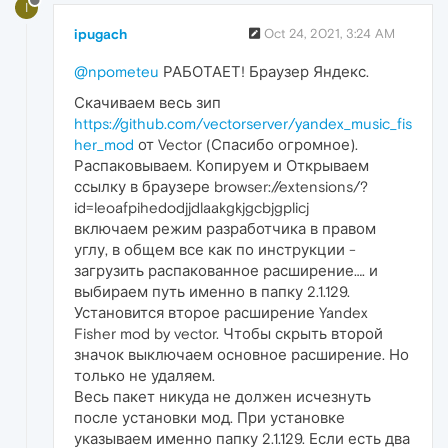
I
ipugach
Oct 24, 2021, 3:24 AM
@npometeu
РАБОТАЕТ! Браузер Яндекс.
Скачиваем весь зип
https://github.com/vectorserver/yandex_music_fis
her_mod
от Vector (Спасибо огромное).
Распаковываем. Копируем и Открываем
ссылку в браузере browser://extensions/?
id=leoafpihedodjjdlaakgkjgcbjgplicj
включаем режим разработчика в правом
углу, в общем все как по инструкции -
загрузить распакованное расширение…. и
выбираем путь именно в папку 2.1.129.
Установится второе расширение Yandex
Fisher mod by vector. Чтобы скрыть второй
значок выключаем основное расширение. Но
только не удаляем.
Весь пакет никуда не должен исчезнуть
после установки мод. При установке
указываем именно папку 2.1.129. Если есть два