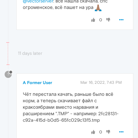
@vectorserver
: всё нашла скачала, спс
огроменское, всё пашет на ура
0
11 days later
?
A Former User
Mar 16, 2022, 7:43 PM
Чёт перестала качать, раньше было всё
норм, а теперь скачивает файл с
кракозябрами вместо наpвания и
расширением ".TMP" - например: 2fc28131-
c92a-415d-b0d5-65fc029c13f5.tmp
0