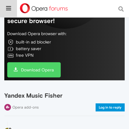
Do more on the web, with a fast and
secure browser!
Download Opera browser with:
built-in ad blocker
battery saver
free VPN
Download Opera
Yandex Music Fisher
Opera add-ons
Log in to reply