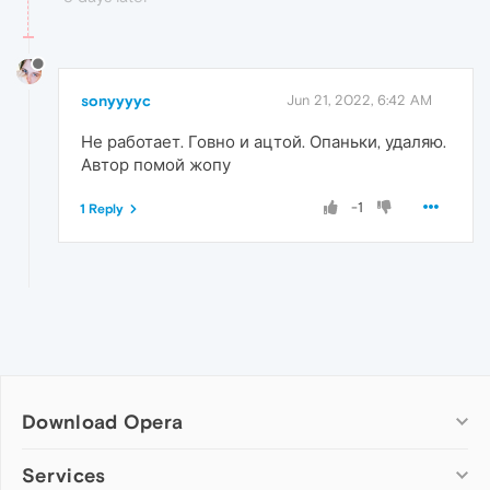
sonyyyyc
Jun 21, 2022, 6:42 AM
Не работает. Говно и ацтой. Опаньки, удаляю.
Автор помой жопу
-1
1 Reply
Download Opera
Computer browsers
Services