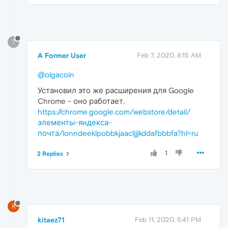
?
A Former User
Feb 7, 2020, 8:15 AM
@olgacoin
Установил это же расширения для Google
Chrome - оно работает.
https://chrome.google.com/webstore/detail/
элементы-яндекса-
почта/lonndeeklpobbkjaacljjjkddafbbbfa?hl=ru
1
2 Replies
K
kitaez71
Feb 11, 2020, 5:41 PM