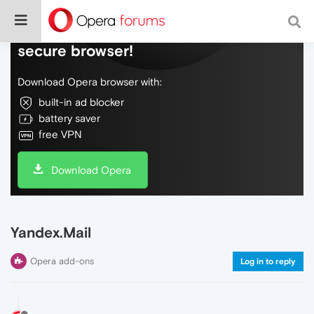
Do more on the web, with a fast and
secure browser!
Download Opera browser with:
built-in ad blocker
battery saver
free VPN
Download Opera
Yandex.Mail
Opera add-ons
Log in to reply