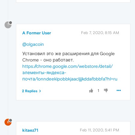
?
A Former User
Feb 7, 2020, 8:15 AM
@olgacoin
Установил это же расширения для Google
Chrome - оно работает.
https://chrome.google.com/webstore/detail/
элементы-яндекса-
почта/lonndeeklpobbkjaacljjjkddafbbbfa?hl=ru
1
2 Replies
K
kitaez71
Feb 11, 2020, 5:41 PM