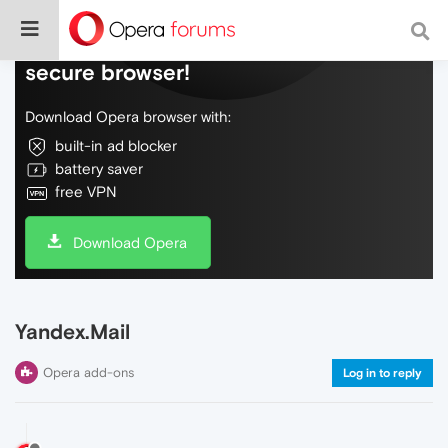
Do more on the web, with a fast and
secure browser!
Download Opera browser with:
built-in ad blocker
battery saver
free VPN
Download Opera
Yandex.Mail
Opera add-ons
Log in to reply