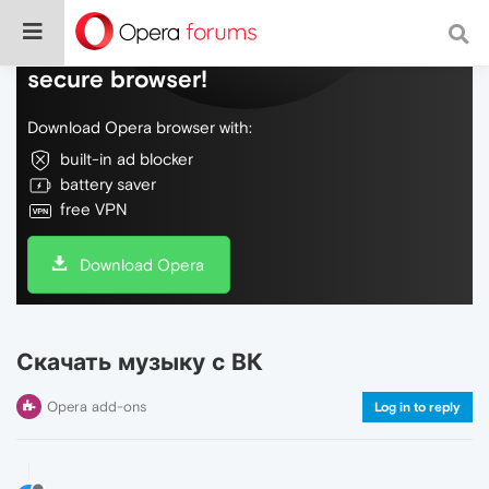
Do more on the web, with a fast and
secure browser!
Download Opera browser with:
built-in ad blocker
battery saver
free VPN
Download Opera
Скачать музыку с ВК
Opera add-ons
Log in to reply