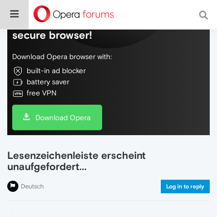
Do more on the web, with a fast and
secure browser!
Download Opera browser with:
built-in ad blocker
battery saver
free VPN
Download Opera
Lesenzeichenleiste erscheint
unaufgefordert...
Deutsch
Log in to reply