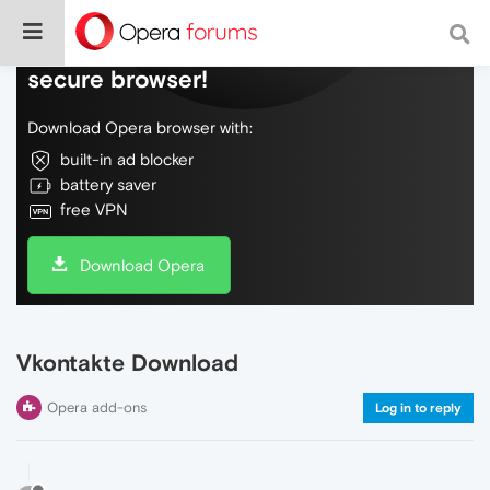
Do more on the web, with a fast and
secure browser!
Download Opera browser with:
built-in ad blocker
battery saver
free VPN
Download Opera
Vkontakte Download
Opera add-ons
Log in to reply