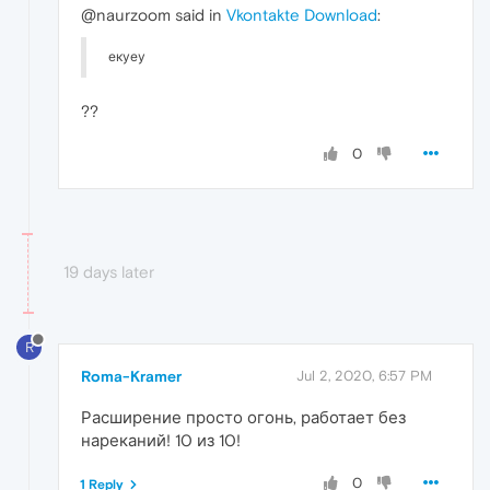
@naurzoom said in
Vkontakte Download
:
екуеу
??
0
19 days later
R
Roma-Kramer
Jul 2, 2020, 6:57 PM
Расширение просто огонь, работает без
нареканий! 10 из 10!
0
1 Reply