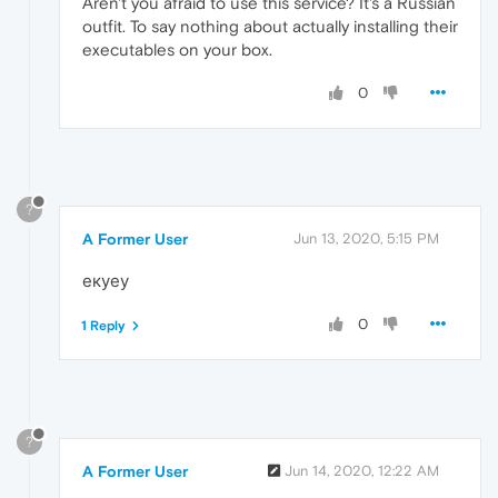
Aren't you afraid to use this service? It's a Russian
outfit. To say nothing about actually installing their
executables on your box.
0
?
A Former User
Jun 13, 2020, 5:15 PM
екуеу
0
1 Reply
?
A Former User
Jun 14, 2020, 12:22 AM