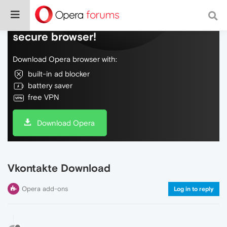
Do more on the web, with a fast and
secure browser!
Download Opera browser with:
built-in ad blocker
battery saver
free VPN
Download Opera
Vkontakte Download
Opera add-ons
Log in to reply