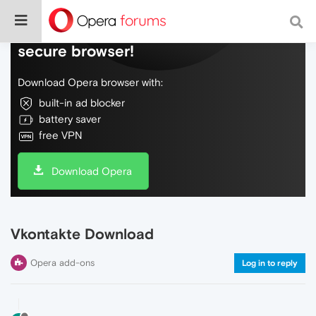
Do more on the web, with a fast and
secure browser!
Download Opera browser with:
built-in ad blocker
battery saver
free VPN
Download Opera
Vkontakte Download
Opera add-ons
Log in to reply