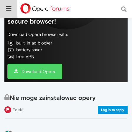
Do more on the web, with a fast and
secure browser!
Download Opera browser with:
built-in ad blocker
battery saver
free VPN
Download Opera
Nie moge zainstalowac opery
Polski
Log in to reply