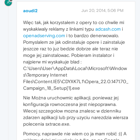
A
aoudi2
Jun 20, 2014, 5:06 PM
Więc tak, jak korzystałem z opery to co chwile mi
wyskakiwaly reklamy z linkami typu
adcash.com
i
openadserving.com
i to bardzo denerwowalo.
Pomyslalem ze jak odinstaluje opere i zainstaluje
jeszcze raz to juz bedzie dobrze ale teraz nie
moge jej zainstalowac. Pobieram instalator i
najpierw mi wyskakuje blad :
C:\Users\User\AppData\Local\Microsoft\Window
s\Temporary Internet
Files\Content.IE5\CDYXK7L1\Opera_22.0.1471.70_
Campaign_18_Setup[1].exe
Nie Można uruchowmic aplikacji, poniewaz jej
konfiguracja rownoczesna jest niepoprawna.
Wiecej szczegolow mozna znalesc w dzienniku
zdarzen aplikacji lub przy uzyciu narezdzia wiersza
polecenia sxtrace.exe.
Pomocy, naprawde nie wiem co ja mam robić :(( A