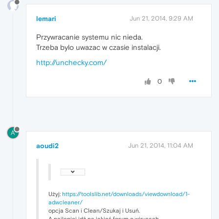
lemari
Jun 21, 2014, 9:29 AM
Przywracanie systemu nic nieda.
Trzeba bylo uwazac w czasie instalacji.
http://unchecky.com/
0
A
aoudi2
Jun 21, 2014, 11:04 AM
Użyj:
https://toolslib.net/downloads/viewdownload/1-
adwcleaner/
opcja Scan i Clean/Szukaj i Usuń.
A najlepiej idź na jakieś forum o wirusach.