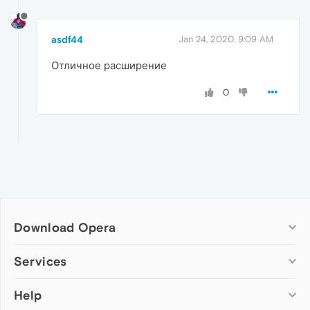
asdf44
Jan 24, 2020, 9:09 AM
Отличное расширение
0
Download Opera
Computer browsers
Services
Opera for Windows
Help
Add-ons
Opera for Mac