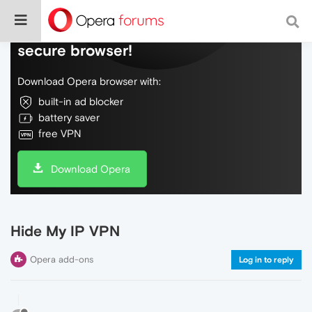
Do more on the web, with a fast and
secure browser!
Download Opera browser with:
built-in ad blocker
battery saver
free VPN
Download Opera
Hide My IP VPN
Opera add-ons
Log in to reply