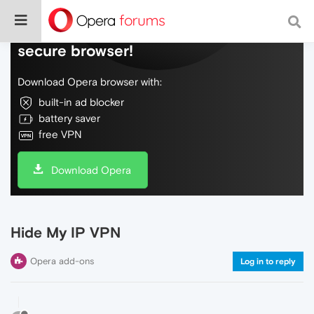
Do more on the web, with a fast and
secure browser!
Download Opera browser with:
built-in ad blocker
battery saver
free VPN
Download Opera
Hide My IP VPN
Opera add-ons
Log in to reply