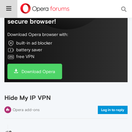
Do more on the web, with a fast and
secure browser!
Download Opera browser with:
built-in ad blocker
battery saver
free VPN
Download Opera
Hide My IP VPN
Opera add-ons
Log in to reply