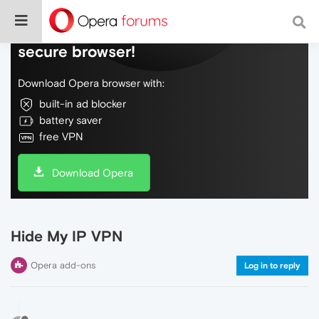
Do more on the web, with a fast and
secure browser!
Download Opera browser with:
built-in ad blocker
battery saver
free VPN
Download Opera
Hide My IP VPN
Opera add-ons
Log in to reply