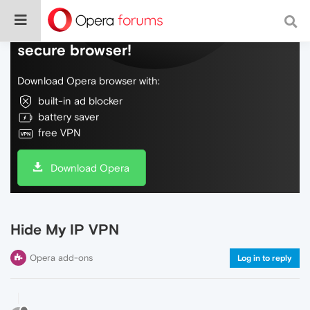
Do more on the web, with a fast and
secure browser!
Download Opera browser with:
built-in ad blocker
battery saver
free VPN
Download Opera
Hide My IP VPN
Opera add-ons
Log in to reply