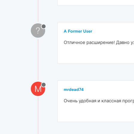
?
A Former User
Отличное расширение! Давно уж
M
mrdead74
Очень удобная и классная прог