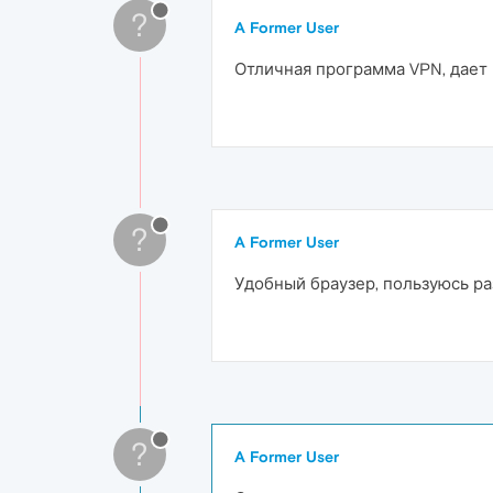
?
A Former User
Отличная программа VPN, дает
?
A Former User
Удобный браузер, пользуюсь р
?
A Former User