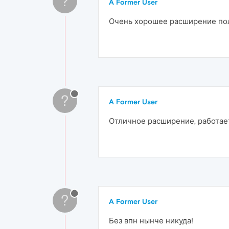
?
A Former User
Очень хорошее расширение пол
?
A Former User
Отличное расширение, работает
?
A Former User
Без впн нынче никуда!