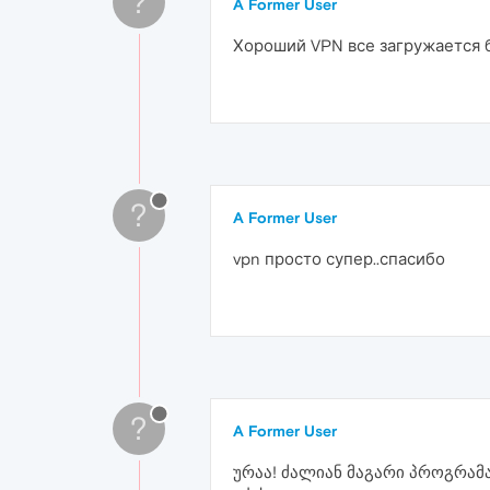
?
A Former User
Хороший VPN все загружается б
?
A Former User
vpn просто супер..спасибо
?
A Former User
ურაა! ძალიან მაგარი პროგრამა