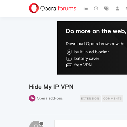
Do more on the web, 
Download Opera browser with:
built-in ad blocker
battery saver
free VPN
Hide My IP VPN
Opera add-ons
EXTENSION
COMMENTS