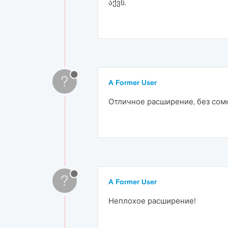
აქვს.
?
A Former User
Отличное расширение, без сомн
?
A Former User
Неплохое расширение!