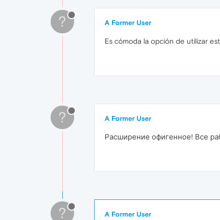
?
A Former User
Es cómoda la opción de utilizar es
?
A Former User
Расширение офигенное! Все раб
?
A Former User