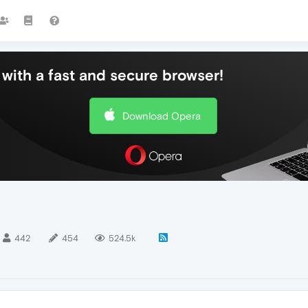
with a fast and secure browser!
Download Opera
442
454
524.5k