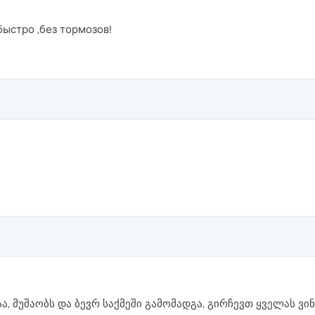
ыстро ,без тормозов!
ა, მუშაობს და ბევრ საქმეში გამომადგა, გირჩევთ ყველას ვ