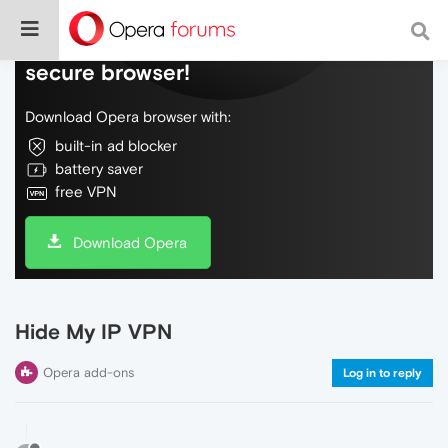
Do more on the web, with a fast and
secure browser!
Download Opera browser with:
built-in ad blocker
battery saver
free VPN
Download Opera
Hide My IP VPN
Opera add-ons
Log in to reply