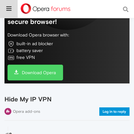
Do more on the web, with a fast and
secure browser!
Download Opera browser with:
built-in ad blocker
battery saver
free VPN
Download Opera
Hide My IP VPN
Opera add-ons
Log in to reply