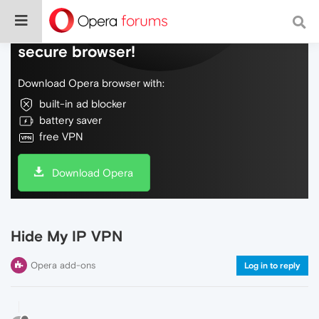
Do more on the web, with a fast and
secure browser!
Download Opera browser with:
built-in ad blocker
battery saver
free VPN
Download Opera
Hide My IP VPN
Opera add-ons
Log in to reply