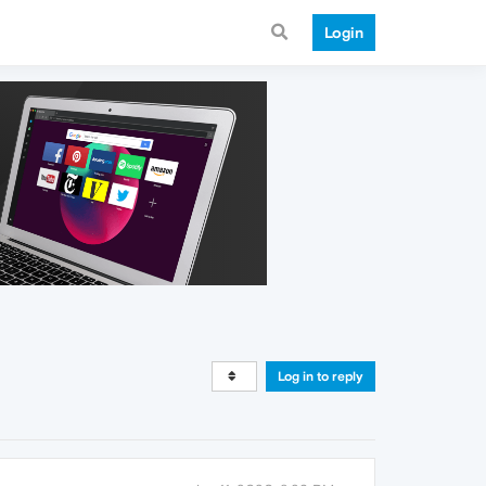
Login
Log in to reply