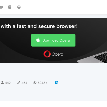
with a fast and secure browser!
Download Opera
442
454
524.5k