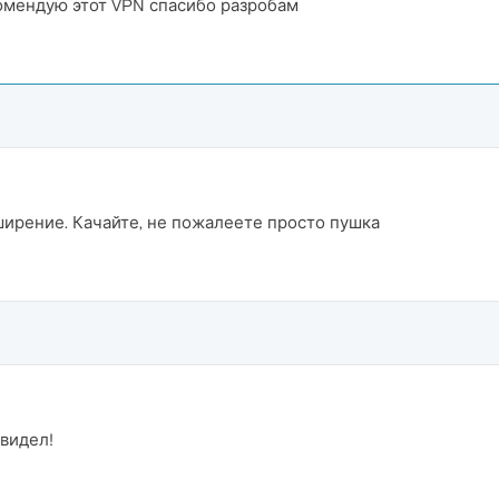
екомендую этот VPN спасибо разробам
ширение. Качайте, не пожалеете просто пушка
видел!