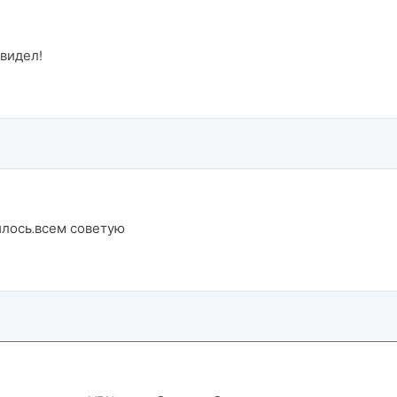
видел!
лось.всем советую