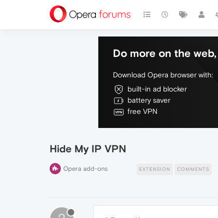
Do more on the web, 
Download Opera browser with:
built-in ad blocker
battery saver
free VPN
Hide My IP VPN
Opera add-ons
EXTENSION
COMMENTS