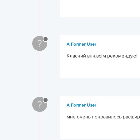
?
A Former User
Класний впн,всім рекомендую!
?
A Former User
мне очень понравилось расшир