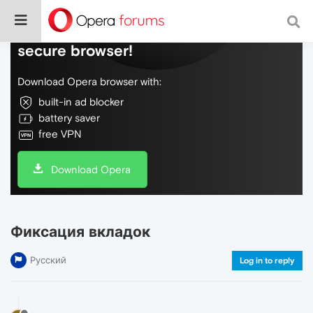
Do more on the web, with a fast and
secure browser!
Download Opera browser with:
built-in ad blocker
battery saver
free VPN
Download Opera
Фиксация вкладок
Русский
Log in to reply