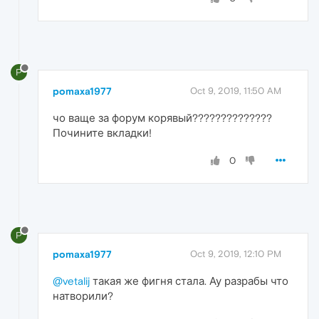
P
pomaxa1977
Oct 9, 2019, 11:50 AM
чо ваще за форум корявый??????????????
Почините вкладки!
0
P
pomaxa1977
Oct 9, 2019, 12:10 PM
@vetalij
такая же фигня стала. Ау разрабы что
натворили?