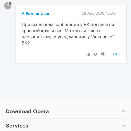
?
A Former User
28 Aug 2019, 15:30
При входящем сообщении у ВК появляется
красный круг и всё. Можно ли как-то
настроить звуки уведомления у "бокового"
ВК?
0
Download Opera
Computer browsers
Services