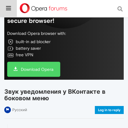
Do more on the web, with a fast and
secure browser!
Download Opera browser with:
built-in ad blocker
battery saver
free VPN
Download Opera
Звук уведомления у ВКонтакте в
боковом меню
Русский
Log in to reply