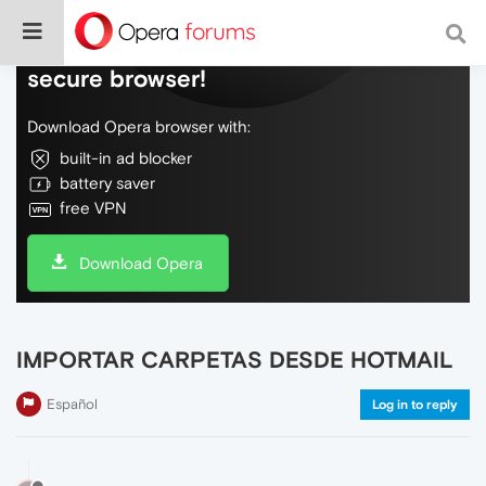
Do more on the web, with a fast and
secure browser!
Download Opera browser with:
built-in ad blocker
battery saver
free VPN
Download Opera
IMPORTAR CARPETAS DESDE HOTMAIL
Español
Log in to reply