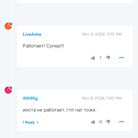
L
LiveAsha
Nov 8, 2024, 11:12 AM
Работает! Супер!!!
1
L
lflfllfflg
Nov 9, 2024, 7:40 PM
инста не работает, гтп чат тоже .
0
1 Reply