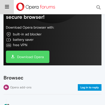
Do more on the web, with a fast and
secure browser!
Download Opera browser with:
built-in ad blocker
battery saver
free VPN
Download Opera
Browsec
Opera add-ons
Log in to reply