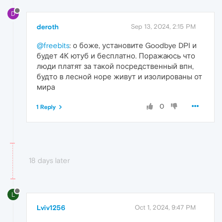
D
deroth
Sep 13, 2024, 2:15 PM
@freebits
: о боже, установите Goodbye DPI и
будет 4К ютуб и бесплатно. Поражаюсь что
люди платят за такой посредственный впн,
будто в лесной норе живут и изолированы от
мира
0
1 Reply
18 days later
L
Lviv1256
Oct 1, 2024, 9:47 PM