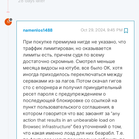
28 days later
N
namenlos1488
Oct 29, 2024, 9:45 PM
При покупке премиума нигде не указано, что
траффик лимитирован, но оказывается
лимиты есть, причем судя по всему
достаточно скромные. Смотрел меньше
месяца видосы на ютубе, все было ОК, хотя
иногда приходилось переключаться между
серваками из-за лагов. Потом скачал гигов
сто с епорнера и получил принудительный
ресет пароля с предупреждением о
последующей блокировке со ссылкой на
пункт пользовательского соглашения, в
котором говорится что вас заюанят за "any
action that results in an unbearable load on
Browsec infrastructure" без уточнений о том,
что какая именно лоад для них беарабл. Т.е.