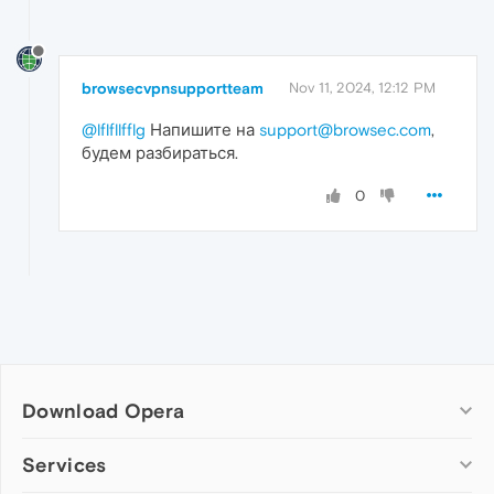
browsecvpnsupportteam
Nov 11, 2024, 12:12 PM
@lflfllfflg
Напишите на
support@browsec.com
,
будем разбираться.
0
Download Opera
Computer browsers
Services