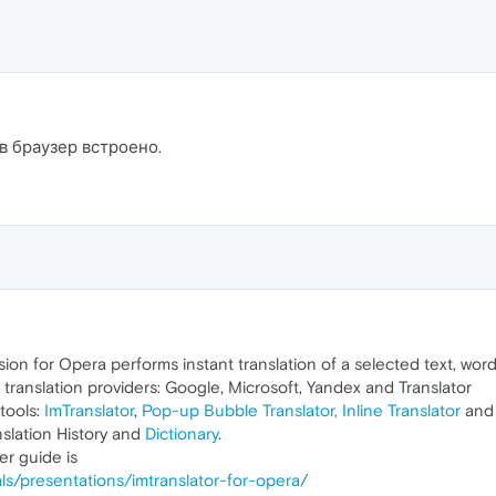
в браузер встроено.
ion for Opera performs instant translation of a selected text, 
translation providers: Google, Microsoft, Yandex and Translator
 tools:
ImTranslator
,
Pop-up Bubble Translator,
Inline Translator
an
nslation History and
Dictionary
.
er guide is
ials/presentations/imtranslator-for-opera/