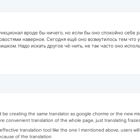
кционал вроде бы ничего, но если бы оно спокойно себе р
овостями наверное. Сегодня ещё оно возмутилось тем что ус
ишком. Надо искать другое чё-нить, не так часто оно испол
 be creating the same translator as google chorme or the new mi
e convenient translation of the whole page, just translating frazes i
effective translation tool like the one I mentioned above, users wil
ecause of the translation