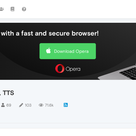
with a fast and secure browser!
Download Opera
, TTS
69
103
71.6k