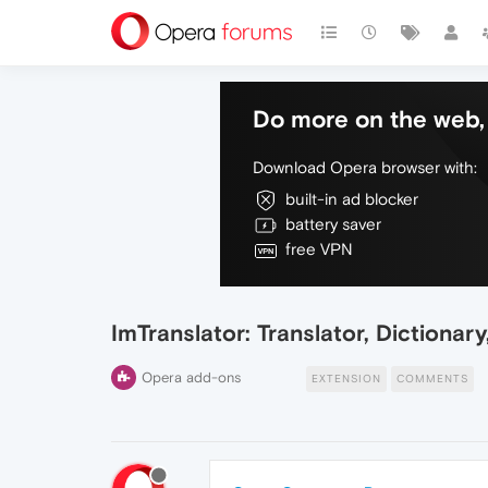
Do more on the web, 
Download Opera browser with:
built-in ad blocker
battery saver
free VPN
ImTranslator: Translator, Dictionary
Opera add-ons
EXTENSION
COMMENTS