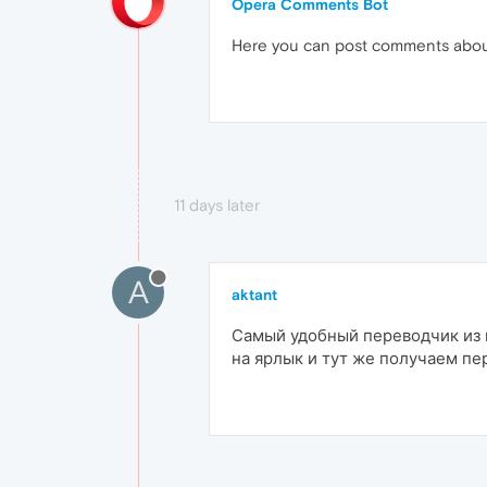
Opera Comments Bot
Here you can post comments abo
11 days later
A
aktant
Самый удобный переводчик из в
на ярлык и тут же получаем пе