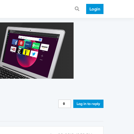
Login
Log in to reply