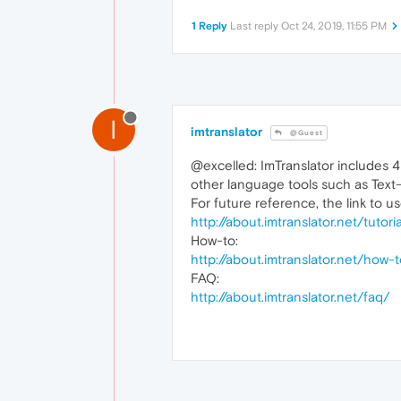
1 Reply
Last reply
Oct 24, 2019, 11:55 PM
I
imtranslator
@Guest
@excelled: ImTranslator includes 4 
other language tools such as Text-
For future reference, the link to us
http://about.imtranslator.net/tutor
How-to:
http://about.imtranslator.net/how
FAQ:
http://about.imtranslator.net/faq/