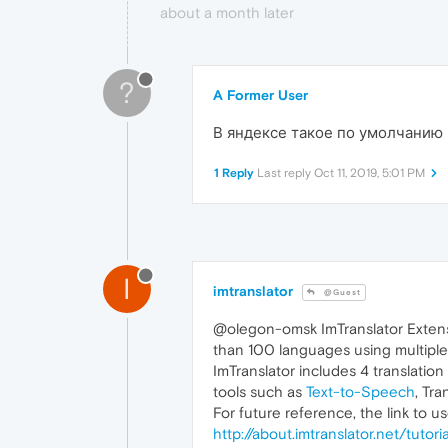
about a month later
?
A Former User
В яндексе такое по умолчанию 
1 Reply
Last reply
Oct 11, 2019, 5:01 PM
I
imtranslator
@Guest
@olegon-omsk ImTranslator Extens
than 100 languages using multiple 
ImTranslator includes 4 translation
tools such as
Text-to-Speech
, Tra
For future reference, the link to us
http://about.imtranslator.net/tutor