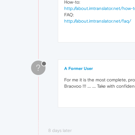
How-to:
http://about.imtranslator.net/how
FAQ:
http://about.imtranslator.net/faq/
?
A Former User
For me it is the most complete, pro
Braovoo !!! .... .... Take with confid
8 days later