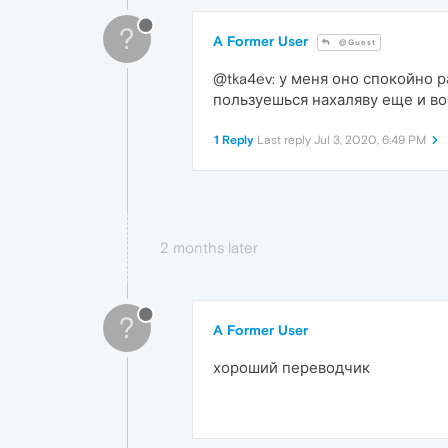
?
A Former User
@Guest
@tka4ev: у меня оно спокойно р
пользуешься нахаляву еще и во
1 Reply
Last reply
Jul 3, 2020, 6:49 PM
2 months later
?
A Former User
хороший переводчик