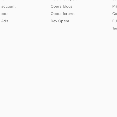
 account
Opera blogs
Pr
apers
Opera forums
Co
 Ads
Dev.Opera
EU
Te