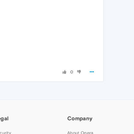
0
egal
Company
curity
About Opera