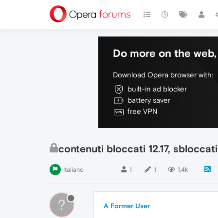
Do more on the web, 
Download Opera browser with:
built-in ad blocker
battery saver
free VPN
contenuti bloccati 12.17, sbloccati 
Italiano
1
1
1.4k
?
A Former User