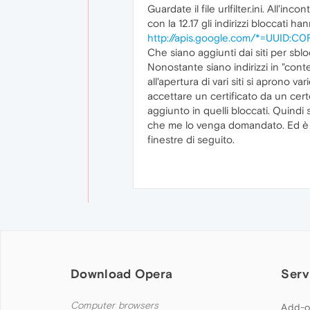
Guardate il file urlfilter.ini. All'inco
con la 12.17 gli indirizzi bloccati 
http://apis.google.com/*=UUI
Che siano aggiunti dai siti per sbl
Nonostante siano indirizzi in "cont
all'apertura di vari siti si aprono v
accettare un certificato da un certo 
aggiunto in quelli bloccati. Quindi
che me lo venga domandato. Ed è
finestre di seguito.
Download Opera
Serv
Computer browsers
Add-o