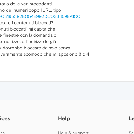
ntrario delle ver. precedenti,
hanno dei numeri dopo l'URL, tipo
D:C0F0B195392E054E992DC0338598A1C0
occare i contenuti bloccati?
enuti bloccati" mi capita che
arie finestre con la domanda di
indirizzo, e l'indirizzo lo già
 si dovrebbe bloccare da solo senza
 veramente scomodo che mi appaiono 3 o 4
ices
Help
L
ns
Help & support
Se