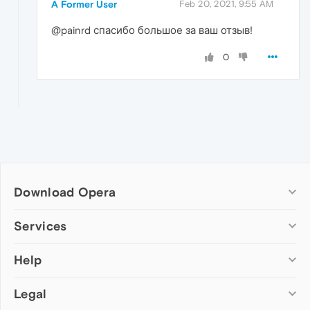
A Former User
Feb 20, 2021, 9:55 AM
@painrd спасибо большое за ваш отзыв!
0
Download Opera
Computer browsers
Services
Opera for Windows
Help
Add-ons
Opera for Mac
Opera account
Opera for Linux
Legal
Wallpapers
Help & support
Opera beta version
Opera Ads
Opera blogs