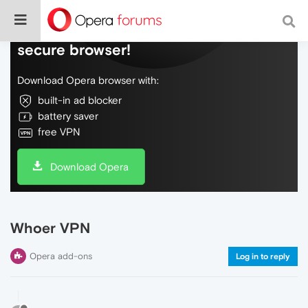
Do more on the web, with a fast and
secure browser!
Download Opera browser with:
built-in ad blocker
battery saver
free VPN
Download Opera
Whoer VPN
Opera add-ons
Log in to reply