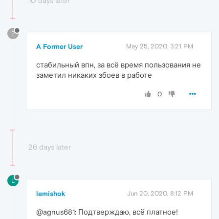
10 days later
?
A Former User
May 25, 2020, 3:21 PM
стабильный впн, за всё время пользования не
заметил никаких збоев в работе
0
26 days later
L
lemishok
Jun 20, 2020, 8:12 PM
@agnus681: Подтверждаю, всё платное!