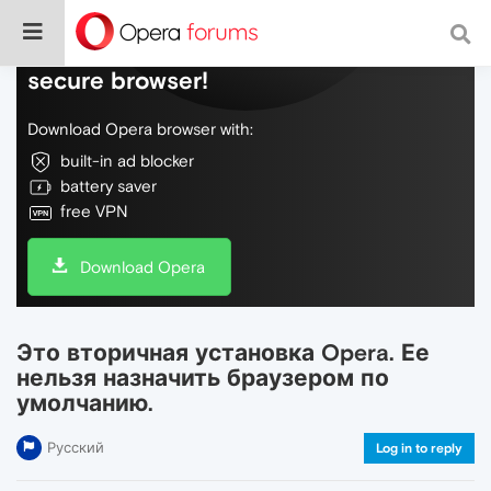
Do more on the web, with a fast and
secure browser!
Download Opera browser with:
built-in ad blocker
battery saver
free VPN
Download Opera
Это вторичная установка Opera. Ее
нельзя назначить браузером по
умолчанию.
Русский
Log in to reply