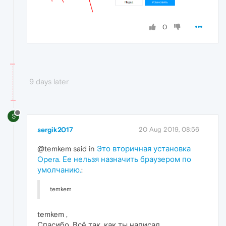
0
9 days later
S
sergik2017
20 Aug 2019, 08:56
@temkem said in
Это вторичная установка
Opera. Ее нельзя назначить браузером по
умолчанию.
:
temkem
temkem ,
Спасибо. Всё так, как ты написал.