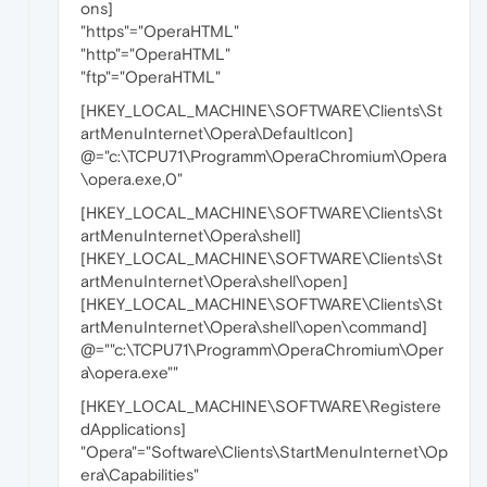
ons]
"https"="OperaHTML"
"http"="OperaHTML"
"ftp"="OperaHTML"
[HKEY_LOCAL_MACHINE\SOFTWARE\Clients\St
artMenuInternet\Opera\DefaultIcon]
@="c:\TCPU71\Programm\OperaChromium\Opera
\opera.exe,0"
[HKEY_LOCAL_MACHINE\SOFTWARE\Clients\St
artMenuInternet\Opera\shell]
[HKEY_LOCAL_MACHINE\SOFTWARE\Clients\St
artMenuInternet\Opera\shell\open]
[HKEY_LOCAL_MACHINE\SOFTWARE\Clients\St
artMenuInternet\Opera\shell\open\command]
@=""c:\TCPU71\Programm\OperaChromium\Oper
a\opera.exe""
[HKEY_LOCAL_MACHINE\SOFTWARE\Registere
dApplications]
"Opera"="Software\Clients\StartMenuInternet\Op
era\Capabilities"