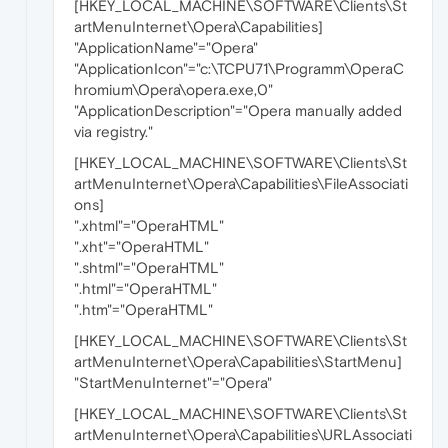
[HKEY_LOCAL_MACHINE\SOFTWARE\Clients\St
artMenuInternet\Opera\Capabilities]
"ApplicationName"="Opera"
"ApplicationIcon"="c:\TCPU71\Programm\OperaC
hromium\Opera\opera.exe,0"
"ApplicationDescription"="Opera manually added
via registry."
[HKEY_LOCAL_MACHINE\SOFTWARE\Clients\St
artMenuInternet\Opera\Capabilities\FileAssociati
ons]
".xhtml"="OperaHTML"
".xht"="OperaHTML"
".shtml"="OperaHTML"
".html"="OperaHTML"
".htm"="OperaHTML"
[HKEY_LOCAL_MACHINE\SOFTWARE\Clients\St
artMenuInternet\Opera\Capabilities\StartMenu]
"StartMenuInternet"="Opera"
[HKEY_LOCAL_MACHINE\SOFTWARE\Clients\St
artMenuInternet\Opera\Capabilities\URLAssociati