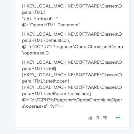
[HKEY_LOCAL_MACHINE\SOFTWARE\Classes\O
peraHTML]
"URL Protocol"=""
@="Opera HTML Document"
[HKEY_LOCAL_MACHINE\SOFTWARE\Classes\O
peraHTML\DefaultIcon]
@="c:\TCPU71\Programm\OperaChromium\Opera
\opera.exe,0"
[HKEY_LOCAL_MACHINE\SOFTWARE\Classes\O
peraHTML\shell]
[HKEY_LOCAL_MACHINE\SOFTWARE\Classes\O
peraHTML\shell\open]
[HKEY_LOCAL_MACHINE\SOFTWARE\Classes\O
peraHTML\shell\open\command]
@=""c:\TCPU71\Programm\OperaChromium\Oper
a\opera.exe" "%1""~~
0