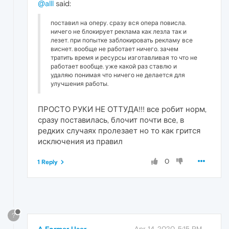
@alll
said:
поставил на оперу. сразу вся опера повисла.
ничего не блокирует реклама как лезла так и
лезет. при попытке заблокировать рекламу все
виснет. вообще не работает ничего. зачем
тратить время и ресурсы изготавливая то что не
работает вообще. уже какой раз ставлю и
удаляю понимая что ничего не делается для
улучшения работы.
ПРОСТО РУКИ НЕ ОТТУДА!!! все робит норм,
сразу поставилась, блочит почти все, в
редких случаях пролезает но то как грится
исключения из правил
0
1 Reply
?
Apr 14, 2020, 5:15 PM