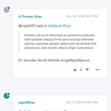
?
A Former User
Oct 14, 2019, 5:21 PM
@nyks001 said in
Adblock Plus
:
Eskiden çok iyi bir eklentiydi ve senelerce kullandım
fakat popüler oldukça firma para karşılığı reklamları
görünür yapmaya başladı, dikkat edin kendinizde fark
ediceksiniz. Size önerim uBlock Origin kullanmanız
En azından kendi elimizle engelliyebiliyoruz .
0
S
sapr62rus
Oct 17, 2019, 8:28 PM