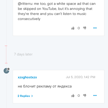
@ritterru: me too, got a white space ad that can
be skipped on YouTube, but it's annoying that
they're there and you can't listen to music
consecutively
0
7 days later
X
xzxghostxzx
Jul 5, 2020, 1:42 PM
не блочит рекламу от яндекса
0
2 Replies