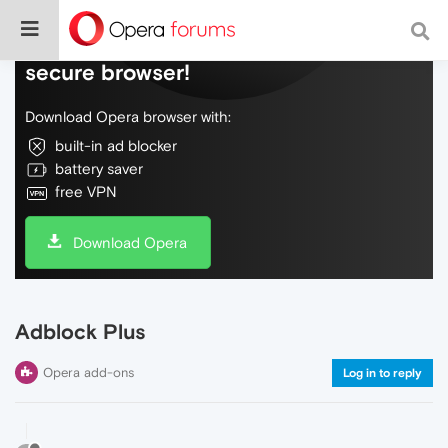
Do more on the web, with a fast and
secure browser!
Download Opera browser with:
built-in ad blocker
battery saver
free VPN
Download Opera
Adblock Plus
Opera add-ons
Log in to reply