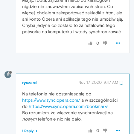
Mając roota, zajrzałem nieco do katalogów i
nigdzie nie zauważyłem zapisanych stron. Co
więcej, chciałem zaimportować zakładki z html, ale
ani konto Opera ani aplikacja tego nie umożliwiają.
Chyba jedyne co zostało to zainstalować tego
potworka na komputerku i wtedy synchronizować
0
R
ryszard
Nov 17, 2020, 9:47 AM
Na telefonie nie dostaniesz się do
https://www.sync.opera.com/
a w szczególności
do
https://www.sync.opera.com/bookmarks
Bo rozumiem, że włączenie synchronizacji na
nowym
telefonie nic nie dało.
0
1 Reply