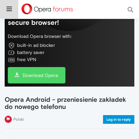
Do more on the web, with a fast and
secure browser!
Download Opera browser with:
built-in ad blocker
battery saver
free VPN
Download Opera
Opera Android - przeniesienie zakładek
do nowego telefonu
Polski
Log in to reply