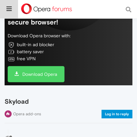
Do more on the web, with a fast and
secure browser!
Download Opera browser with:
built-in ad blocker
battery saver
free VPN
Download Opera
Skyload
Opera add-ons
Log in to reply