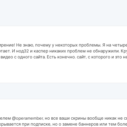
ирение! Не знаю, почему у некоторых проблемы. Я на четыр
аботает. И нод32 и каспер никаких проблем не обнаружили. К
идео с одного сайта. Есть конечно. сайт, с которого и это н
телем @operamember, но все ваши скрины вообще никак не 
скрывается при подписке, но о замене баннеров или тем бол