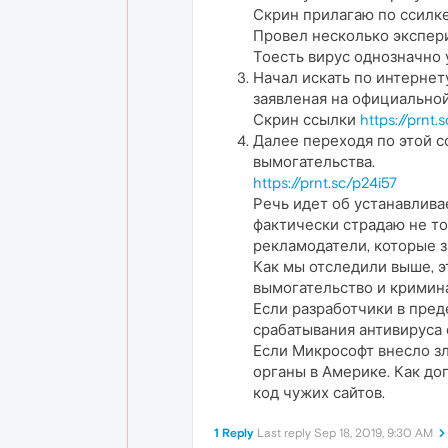
Скрин прилагаю по ссилк
Провел несколько экспер
Тоесть вирус однозначно у
Начал искать по интернет
заявленая на официальной
Скрин ссылки
https://prnt.
Далее переходя по этой с
вымогательства.
https://prnt.sc/p24i57
Речь идет об устанавлива
фактически страдаю не то
рекламодатели, которые за
Как мы отследили выше, эт
вымогательство и кримин
Если разработчики в пред
срабатывания антивируса 
Если Микрософт внесло з
органы в Америке. Как д
код чужих сайтов.
1 Reply
Last reply
Sep 18, 2019, 9:30 AM