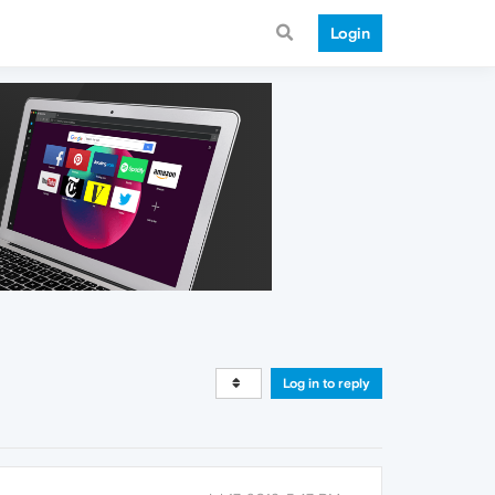
Login
Log in to reply