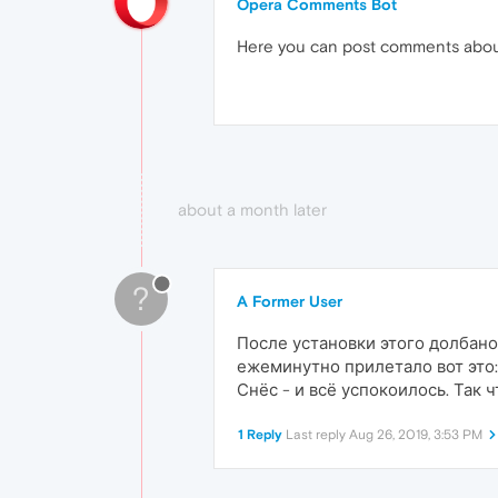
Opera Comments Bot
Here you can post comments abo
about a month later
?
A Former User
После установки этого долбаног
ежеминутно прилетало вот это: 
Снёс - и всё успокоилось. Так 
1 Reply
Last reply
Aug 26, 2019, 3:53 PM