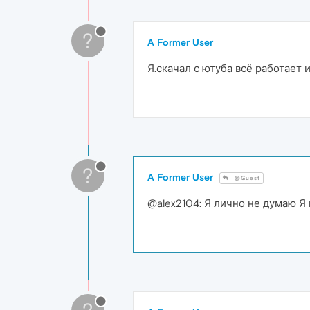
?
A Former User
Я.скачал с ютуба всё работает 
?
A Former User
@Guest
@alex2104: Я лично не думаю Я