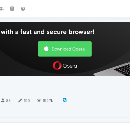
with a fast and secure browser!
Download Opera
88
155
152.7k