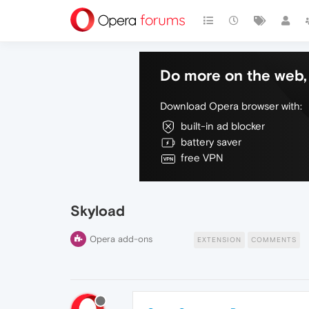
Do more on the web, 
Download Opera browser with:
built-in ad blocker
battery saver
free VPN
Skyload
Opera add-ons
EXTENSION
COMMENTS