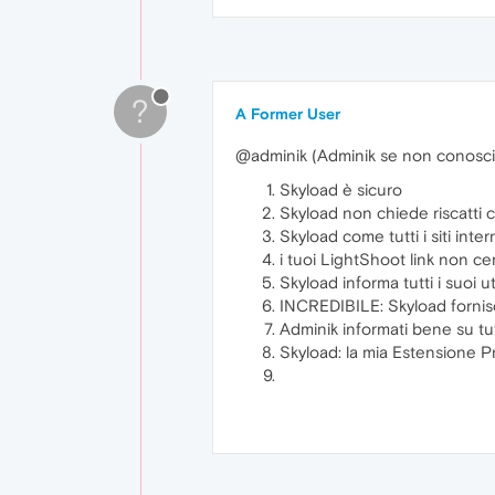
?
A Former User
@adminik (Adminik se non conosci la
Skyload è sicuro
Skyload non chiede riscatti c
Skyload come tutti i siti int
i tuoi LightShoot link non ce
Skyload informa tutti i suoi 
INCREDIBILE: Skyload fornisce
Adminik informati bene su tu
Skyload: la mia Estensione P