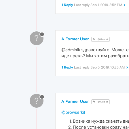
1 Reply
Last reply
Sep 1, 2019, 3:52 PM
?
A Former User
@Guest
@adminik здравствуйте. Можете
идет речь? Мы хотим разобрать
1 Reply
Last reply
Sep 5, 2019, 10:23 AM
?
A Former User
@Guest
@browserkit
Возника нужда скачать вид
После установки сразу на