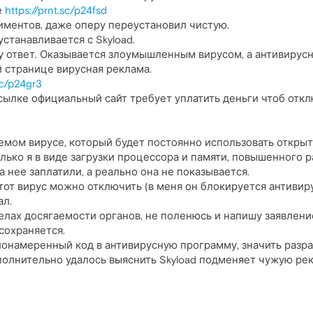
е
https://prnt.sc/p24fsd
иментов, даже оперу переустановил чистую.
станавливается с Skyload.
у ответ. Оказывается злоумышленным вирусом, а антивирус
 странице вирусная реклама.
sc/p24gr3
сылке официальный сайт требует уплатить деньги чтоб откл
емом вирусе, который будет постоянно использовать открыт
лько я в виде загрузки процессора и памяти, повышенного 
 нее заплатили, а реально она не показывается.
от вирус можно отключить (в меня он блокируется антивирус
ал.
елах досягаемости органов, не поленюсь и напишу заявление
сохраняется.
лонамеренный код в антивирусную программу, значить разр
ополнительно удалось выяснить Skyload подменяет чужую р