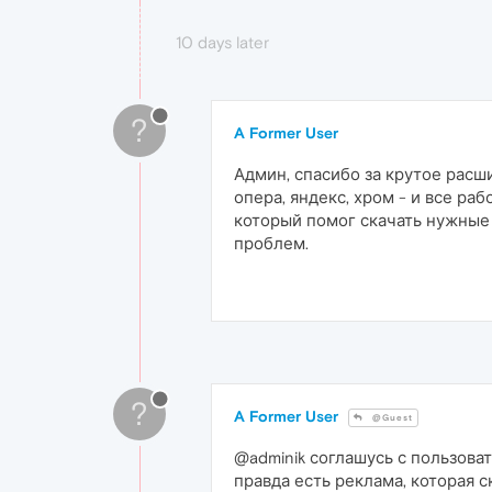
10 days later
?
A Former User
Админ, спасибо за крутое расш
опера, яндекс, хром - и все р
который помог скачать нужные в
проблем.
?
A Former User
@Guest
@adminik соглашусь с пользова
правда есть реклама, которая 