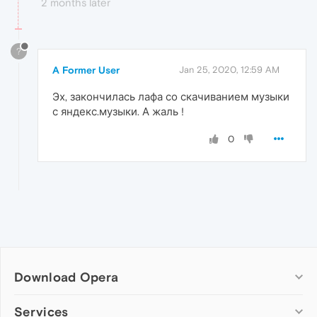
2 months later
?
A Former User
Jan 25, 2020, 12:59 AM
Эх, закончилась лафа со скачиванием музыки
с яндекс.музыки. А жаль !
0
Download Opera
Computer browsers
Services