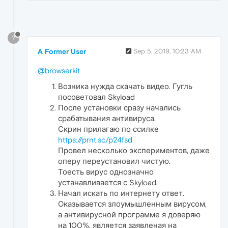
?
A Former User
Sep 5, 2019, 10:23 AM
@browserkit
Возника нужда скачать видео. Гугль
посоветовал Skyload
После установки сразу начались
срабатывания антивируса.
Скрин прилагаю по ссилке
https://prnt.sc/p24fsd
Провел несколько экспериментов, даже
оперу переустановил чистую.
Тоесть вирус однозначно
устанавливается с Skyload.
Начал искать по интернету ответ.
Оказывается злоумышленным вирусом,
а антивирусной программе я доверяю
на 100%. является заявленая на