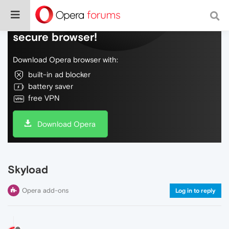
Do more on the web, with a fast and
secure browser!
Download Opera browser with:
built-in ad blocker
battery saver
free VPN
Download Opera
Skyload
Opera add-ons
Log in to reply