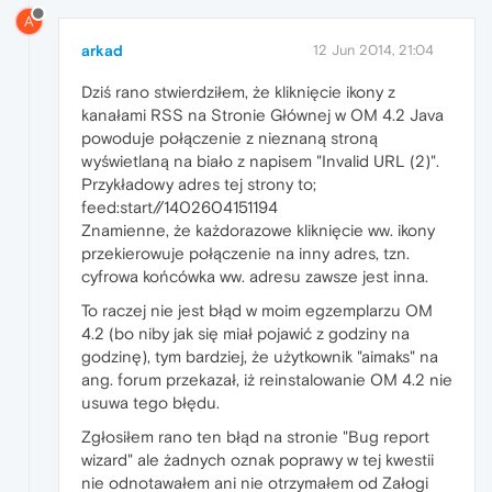
A
arkad
12 Jun 2014, 21:04
Dziś rano stwierdziłem, że kliknięcie ikony z
kanałami RSS na Stronie Głównej w OM 4.2 Java
powoduje połączenie z nieznaną stroną
wyświetlaną na biało z napisem "Invalid URL (2)".
Przykładowy adres tej strony to;
feed:start//1402604151194
Znamienne, że każdorazowe kliknięcie ww. ikony
przekierowuje połączenie na inny adres, tzn.
cyfrowa końcówka ww. adresu zawsze jest inna.
To raczej nie jest błąd w moim egzemplarzu OM
4.2 (bo niby jak się miał pojawić z godziny na
godzinę), tym bardziej, że użytkownik "aimaks" na
ang. forum przekazał, iż reinstalowanie OM 4.2 nie
usuwa tego błędu.
Zgłosiłem rano ten błąd na stronie "Bug report
wizard" ale żadnych oznak poprawy w tej kwestii
nie odnotawałem ani nie otrzymałem od Załogi