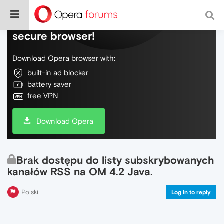
Do more on the web, with a fast and
secure browser!
Download Opera browser with:
built-in ad blocker
battery saver
free VPN
Download Opera
Brak dostępu do listy subskrybowanych
kanałów RSS na OM 4.2 Java.
Polski
Log in to reply