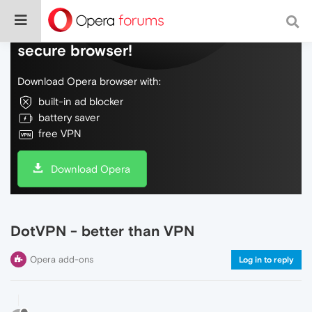
Do more on the web, with a fast and
secure browser!
Download Opera browser with:
built-in ad blocker
battery saver
free VPN
Download Opera
DotVPN - better than VPN
Opera add-ons
Log in to reply