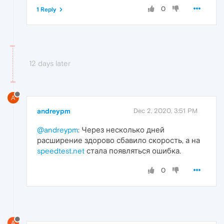
0
1 Reply
12 days later
A
andreypm
Dec 2, 2020, 3:51 PM
@andreypm
: Через несколько дней
расширение здорово сбавило скорость, а на
speedtest.net
стала появляться ошибка.
0
A