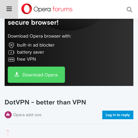
Do more on the web, with a fast and
secure browser!
Download Opera browser with:
built-in ad blocker
battery saver
free VPN
Download Opera
DotVPN - better than VPN
Opera add-ons
Log in to reply