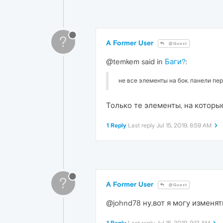
?
A Former User
@Guest
@temkem said in
Баги?
:
не все элементы на бок. панели пе
Только те элементы, на которы
1 Reply
Last reply
Jul 15, 2019, 8:59 AM
?
A Former User
@Guest
@johnd78 ну,вот я могу изменя