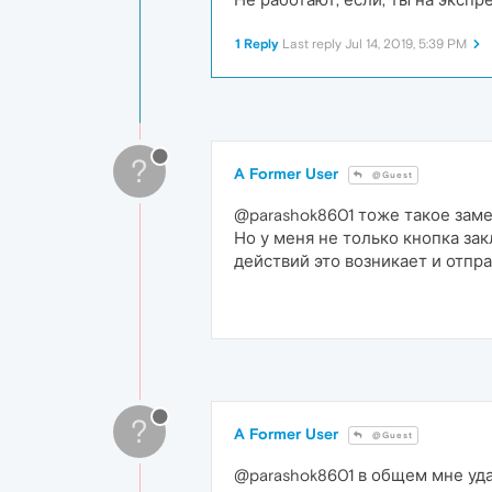
1 Reply
Last reply
Jul 14, 2019, 5:39 PM
?
A Former User
@Guest
@parashok8601 тоже такое замеч
Но у меня не только кнопка зак
действий это возникает и отправ
?
A Former User
@Guest
@parashok8601 в общем мне уда