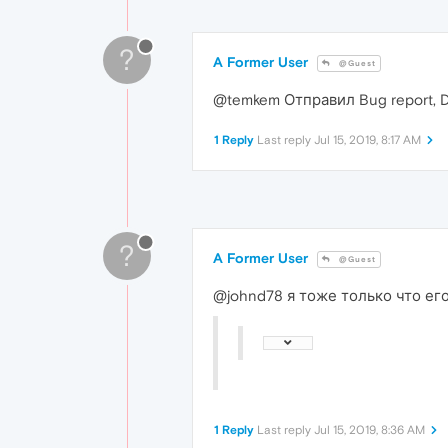
?
A Former User
@Guest
@temkem Отправил Bug report,
1 Reply
Last reply
Jul 15, 2019, 8:17 AM
?
A Former User
@Guest
@johnd78 я тоже только что ег
1 Reply
Last reply
Jul 15, 2019, 8:36 AM