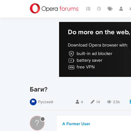
Do more on the web, 
Download Opera browser with:
built-in ad blocker
battery saver
free VPN
Баги?
Русский
4
14
3.5k
?
A Former User