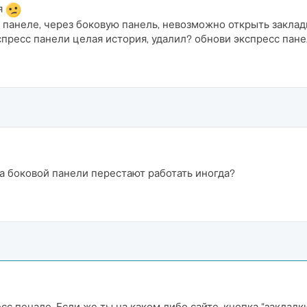
я
 панеле, через боковую панель, невозможно открыть заклад
спресс панели целая история, удалил? обнови экспресс пане
на боковой панели перестают работать иногда?
есс пенале. Если же ты на каком либо сайте, кнопка "закладк