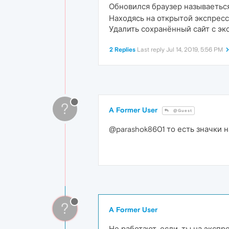
Обновился браузер называетьс
Находясь на открытой экспресс
Удалить сохранённый сайт с эк
2 Replies
Last reply
Jul 14, 2019, 5:56 PM
?
A Former User
@Guest
@parashok8601 то есть значки 
?
A Former User
Не работают, если, ты на экспр