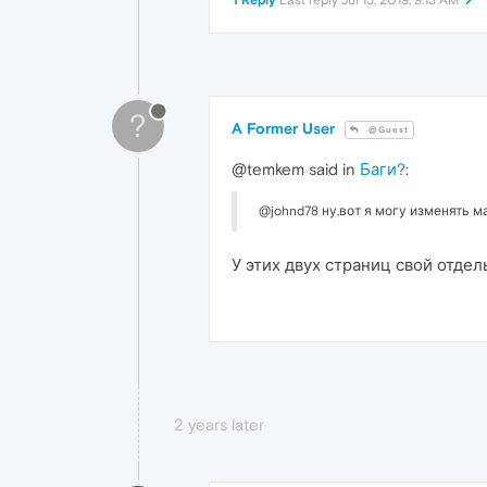
1 Reply
Last reply
Jul 15, 2019, 9:13 AM
?
A Former User
@Guest
@temkem said in
Баги?
:
@johnd78 ну,вот я могу изменять м
У этих двух страниц свой отдел
2 years later