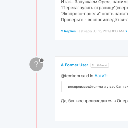
Итак... Запускаем Opera, нажим
"Перезагрузить страницу"(вверх
"Экспресс-панели" опять нажать
Проверьте - воспроизведётся-л
2 Replies
Last reply
Jul 15, 2019, 8:13 AM
?
A Former User
@Guest
@temkem said in
Баги?
:
воспроизведётся-ли и у вас баг т
Да, баг воспроизводится в Опер